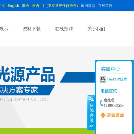
中文
-
English
-
俄语
-
日语
- 】 (支持世界任何语言) -
返回首页
-
在线留言
展示
资料下载
在线招聘
关于我们
OurPHP技术
唐经理
13199509559