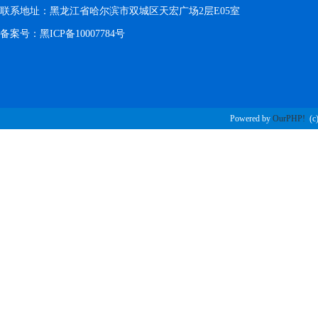
联系地址：黑龙江省哈尔滨市双城区天宏广场2层E05室
备案号：
黑ICP备10007784号
Powered by
OurPHP!
(c